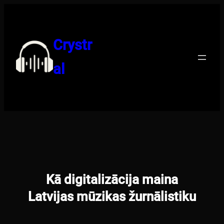
Pāriet
uz
saturu
Crystr
al
Kā digitalizācija maina
Latvijas mūzikas žurnālistiku