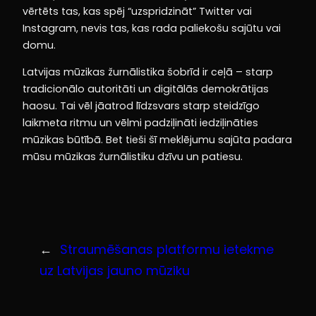
vērtēts tas, kas spēj “uzspridzināt” Twitter vai
Instagram, nevis tas, kas rada paliekošu sajūtu vai
domu.
Latvijas mūzikas žurnālistika šobrīd ir ceļā – starp
tradicionālo autoritāti un digitālās demokrātijas
haosu. Tai vēl jāatrod līdzsvars starp steidzīgo
laikmeta ritmu un vēlmi padziļināti iedziļināties
mūzikas būtībā. Bet tieši šī meklējumu sajūta padara
mūsu mūzikas žurnālistiku dzīvu un patiesu.
←
Straumēšanas platformu ietekme
uz Latvijas jauno mūziku