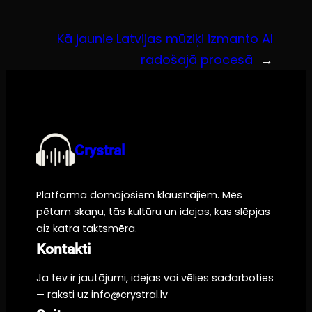
Kā jaunie Latvijas mūziķi izmanto AI
radošajā procesā
→
Crystral
Platforma domājošiem klausītājiem. Mēs
pētam skaņu, tās kultūru un idejas, kas slēpjas
aiz katra taktsmēra.
Kontakti
Ja tev ir jautājumi, idejas vai vēlies sadarboties
— raksti uz info@crystral.lv