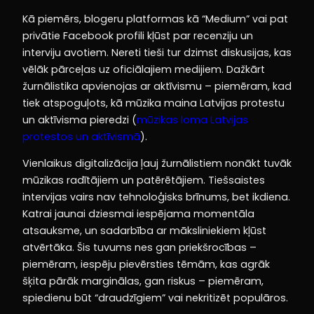
Kā piemērs, blogeru platformas kā “Medium” vai pat
privātie Facebook profili kļūst par recenziju un
interviju avotiem. Nereti tieši tur dzimst diskusijas, kas
vēlāk pārceļas uz oficiālajiem medijiem. Dažkārt
žurnālistika apvienojas ar aktīvismu – piemēram, kad
tiek atspoguļots, kā mūzika maina Latvijas protestu
un aktīvisma pieredzi (
mūzikas loma Latvijas
protestos un aktīvismā
).
Vienlaikus digitalizācija ļauj žurnālistiem nonākt tuvāk
mūzikas radītājiem un patērētājiem. Tiešsaistes
intervijas vairs nav tehnoloģisks brīnums, bet ikdiena.
Katrai jaunai dziesmai iespējama momentāla
atsauksme, un sadarbība ar māksliniekiem kļūst
atvērtāka. Šis tuvums nes gan priekšrocības –
piemēram, iespēju pievērsties tēmām, kas agrāk
šķita pārāk marginālas, gan riskus – piemēram,
spiedienu būt “draudzīgiem” vai nekritizēt populāros.