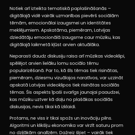
Notiek arī izteikta tematiskā paplašināšanās –
digitālajā vidē vairāk uzmanības pievērš sociālām
tēmām, emocionālai izaugsmei un identitātes
meklējumiem. Apskatāma, piemēram, Latvijas
dziedātāju emocionālā izaugsme caur mūziku, kas
digitālajā laikmetā kļūst arvien aktuālāka.
Neparasti daudz diskusiju raisa arī mūzikas videoklipi,
spēlējot arvien lielāku lomu sociālo tēmu
popularizēšanā. Par to, kā šīs tēmas tiek risinātas,
piemēram, dziesmu vizuālajos naratīvos, var uzzināt
apskatā Latvijas videoklipos tiek risinātas sociālās
tēmas. Šis aspekts īpaši svarīgs jaunajai paaudzei,
kas mūziku uztver kā daļu no plašākas sociālās
diskusijas, nevis tikai kā izklaidi.
Protams, ne viss ir tikai spožs un inovāciju pilns.
Algoritmi un klikšķu ekonomika var virzīt saturu prom
no dziļākām analīzēm. Dažreiz šķiet – vairāk tiek