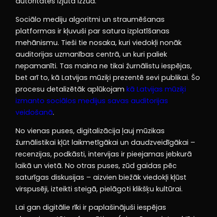
autoritātes izjūta izzūd.
Sociālo mediju algoritmi un straumēšanas
platformas ir kļuvuši par satura izplatīšanas
mehānismu. Tieši tie nosaka, kuri viedokļi nonāk
auditorijas uzmanības centrā, un kuri paliek
nepamanīti. Tas maina ne tikai žurnālistu iespējas,
bet arī to, kā Latvijas mūziķi prezentē sevi publikai. Šo
procesu detalizētāk aplūkojam
kā Latvijas mūziķi
izmanto sociālos medijus savas auditorijas
veidošanā
.
No vienas puses, digitalizācija ļauj mūzikas
žurnālistikai kļūt laikmetīgākai un daudzveidīgākai –
recenzijas, podkāsti, intervijas ir pieejamas jebkurā
laikā un vietā. No otras puses, zūd gaidas pēc
saturīgas diskusijas – aizvien biežāk viedokļi kļūst
virspusēji, izteikti steigā, pielāgoti klikšķu kultūrai.
Lai gan digitālie rīki ir paplašinājuši iespējas