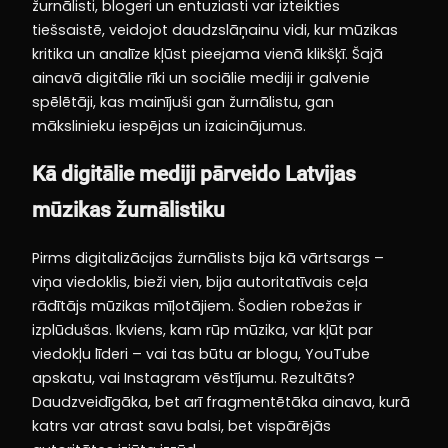
žurnālisti, blogeri un entuziasti var izteikties
tiešsaistē, veidojot daudzslāņainu vidi, kur mūzikas
kritika un analīze kļūst pieejama vienā klikšķī. Šajā
ainavā digitālie rīki un sociālie mediji ir galvenie
spēlētāji, kas mainījuši gan žurnālistu, gan
mākslinieku iespējas un izaicinājumus.
Kā digitālie mediji pārveido Latvijas
mūzikas žurnālistiku
Pirms digitalizācijas žurnālists bija kā vārtsargs –
viņa viedoklis, bieži vien, bija autoritatīvais ceļa
rādītājs mūzikas mīļotājiem. Šodien robežas ir
izplūdušas. Ikviens, kam rūp mūzika, var kļūt par
viedokļu līderi – vai tas būtu ar blogu, YouTube
apskatu, vai Instagram vēstījumu. Rezultāts?
Daudzveidīgāka, bet arī fragmentētāka ainava, kurā
katrs var atrast savu balsi, bet vispārējās