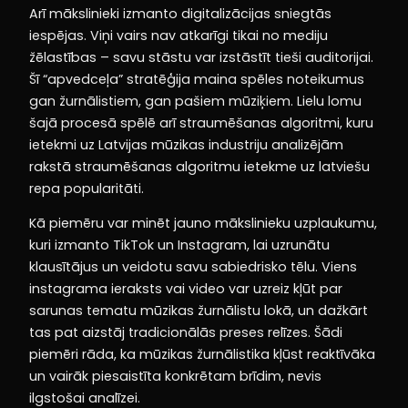
Arī mākslinieki izmanto digitalizācijas sniegtās
iespējas. Viņi vairs nav atkarīgi tikai no mediju
žēlastības – savu stāstu var izstāstīt tieši auditorijai.
Šī “apvedceļa” stratēģija maina spēles noteikumus
gan žurnālistiem, gan pašiem mūziķiem. Lielu lomu
šajā procesā spēlē arī straumēšanas algoritmi, kuru
ietekmi uz Latvijas mūzikas industriju analizējām
rakstā straumēšanas algoritmu ietekme uz latviešu
repa popularitāti.
Kā piemēru var minēt jauno mākslinieku uzplaukumu,
kuri izmanto TikTok un Instagram, lai uzrunātu
klausītājus un veidotu savu sabiedrisko tēlu. Viens
instagrama ieraksts vai video var uzreiz kļūt par
sarunas tematu mūzikas žurnālistu lokā, un dažkārt
tas pat aizstāj tradicionālās preses relīzes. Šādi
piemēri rāda, ka mūzikas žurnālistika kļūst reaktīvāka
un vairāk piesaistīta konkrētam brīdim, nevis
ilgstošai analīzei.