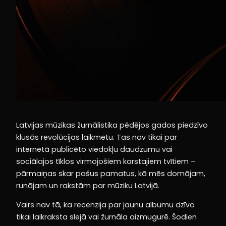
Latvijas mūzikas žurnālistika pēdējos gados piedzīvo
klusās revolūcijas laikmetu. Tas nav tikai par
internetā publicēto viedokļu daudzumu vai
sociālajos tīklos virmojošiem karstajiem tvītiem –
pārmaiņas skar pašus pamatus, kā mēs domājam,
runājam un rakstām par mūziku Latvijā.
Vairs nav tā, ka recenzija par jaunu albumu dzīvo
tikai laikraksta slejā vai žurnāla aizmugurē. Šodien