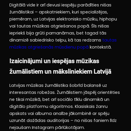
Digitālā vide ir arī devusi iespēju parādīties nišas
žurnālistikai – apskatniekiem, kuri specializējas,
piemēram, uz Latvijas elektronisko mūziku, hiphopu
vai tautas mūzikas atgriešanos popā. Šīs nišas
iepriekš bija grūti pamanāmas, bet tagad tās
dinamizē sabiedrisko telpu, kā tas redzams
tautas
mūzikas atgriešanās mūsdienu popā
kontekstā.
Izaicinājumi un iespējas mūzikas
žurnālistiem un māksliniekiem Latvijā
Latvijas mūzikas žurnālistika šobrīd balansē uz
interesantas robežas. Žurnālistiem jāspēj orientēties
ne tikai mūzikā, bet arī sociālo tīklu dinamikā un
digitālo platformu algoritmos. Klasiskais žanru
apskats vai albuma analīze jākombinē ar spēju
uzrunāt dažādas auditorijas – no nišas faniem līdz
nejaušam Instagram pārlūkotājam.