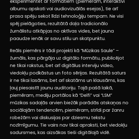
eksperimentēt ar formātiem (piemēram, interaktīvi
albumu apskati vai audiovizuālās esejas), tie arī
prasa spēju sekot līdzi tehnoloģiju tempam. Ne visi
spēj pielāgoties, rezultātā daļa tradicionālo
žurnālistu atkāpjas no aktīvas vides, bet jauna
paaudze ienāk ar savu stilu un skatpunktu.
Reāls piemērs ir tādi projekti kā “Mūzikas Saule” –
žurnāls, kas pārgāja uz digitālo formātu, publicējot
ne tikai rakstus, bet arī digitālus interviju video,
viedokļu podkāstus un foto sērijas. Rezultātā saturs
ir ne tikai lasāms, bet arī skatāms un klausāms, kas
ļauj piesaistīt jaunu auditoriju. Tajā pašā laikā,
piemēram, mediju portālos kā “Delfi” vai “LSM”
mūzikas sadaļās arvien biežāk parādās atskaņas no
sociālajām tendencēm, piemēram, strīdi par žanru
robežām vai diskusijas par dziesmu tekstu
nozīmīgumu. Tie vairs nav tikai apraksti, bet viedokļu
sadursmes, kas aizsākas tieši digitālajā vidē.