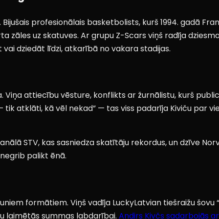
 Bijušais profesionālais basketbolists, kurš 1994. gadā Fr
a zāles uz skatuves. Ar grupu Z-Scars viņš radīja dziesma
 vai dziedāt līdzi, atkarībā no vakara stadijas.
. Viņa attiecību vēsture, konflikts ar žurnālistu, kurš publ
tik atklāti, kā vēl nekad” — tas viss padarīja Kiviču par
kanālā STV, kas sasniedza skatītāju rekordus, un dzīve Norv
 negrib palikt ēnā.
 jauniem formātiem. Viņš vadīja LuckyLatvian tiešraižu šovu “
otu laimētās summas labdarībai.
Andirs Kivčs sadarbojās ar