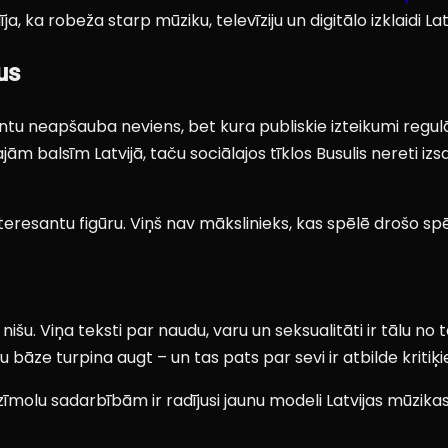
ja, ka robeža starp mūziku, televīziju un digitālo izklaidi La
us
lantu neapšauba neviens, bet kura publiskie izteikumi regu
m balsīm Latvijā, taču sociālajos tīklos Busulis nereti izs
eresantu figūru. Viņš nav mākslinieks, kas spēlē drošo spēli,
šu. Viņa teksti par naudu, varu un seksualitāti ir tālu no t
 bāze turpina augt – un tas pats par sevi ir atbilde kritiķ
lu sadarbībām ir radījusi jaunu modeli Latvijas mūzikas ind