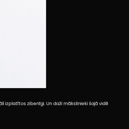
li izplatītos zibenīgi. Un daži mākslinieki šajā vidē