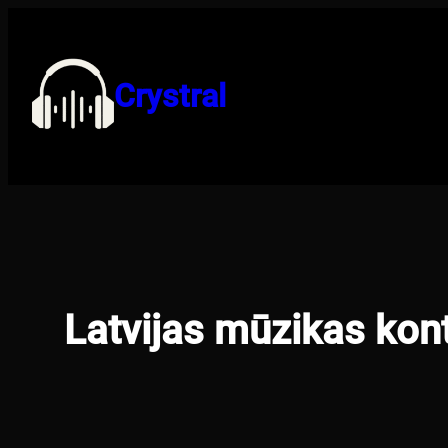
Pāriet
uz
saturu
Crystral
Latvijas mūzikas kont