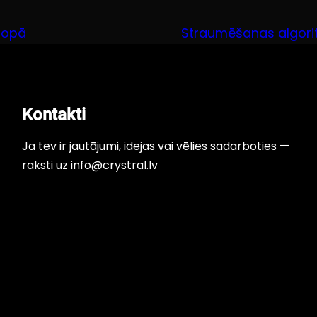
popā
Straumēšanas algorit
Kontakti
Ja tev ir jautājumi, idejas vai vēlies sadarboties —
raksti uz info@crystral.lv