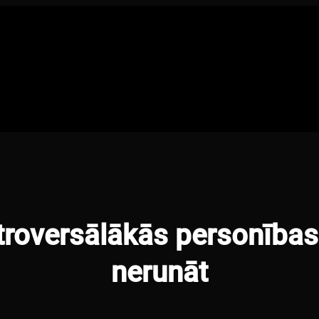
roversālākās personības:
nerunāt