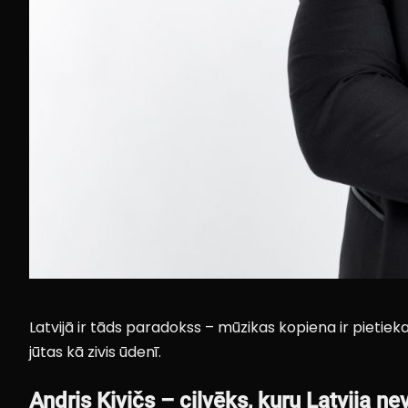
Latvijā ir tāds paradokss – mūzikas kopiena ir pietiekami
jūtas kā zivis ūdenī.
Andris Kivičs – cilvēks, kuru Latvija ne