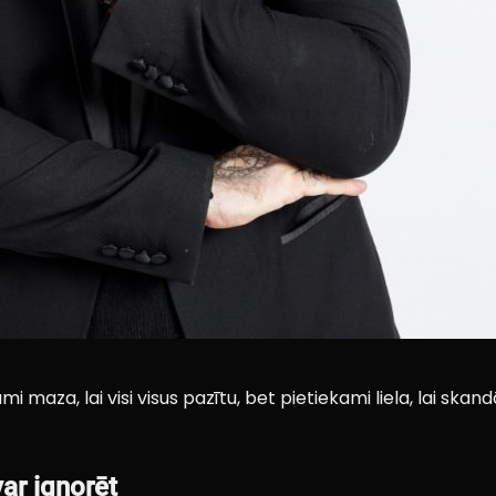
 maza, lai visi visus pazītu, bet pietiekami liela, lai skandā
var ignorēt