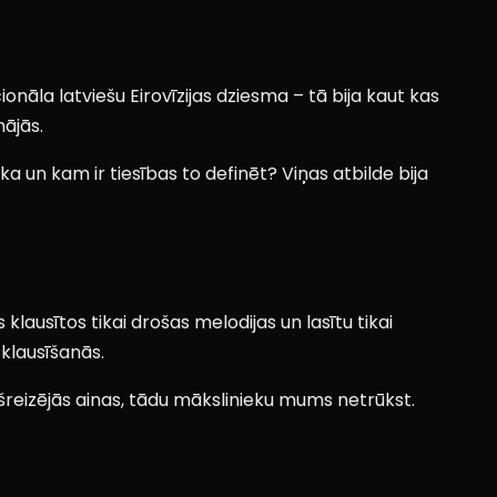
ionāla latviešu Eirovīzijas dziesma – tā bija kaut kas
mājās.
a un kam ir tiesības to definēt? Viņas atbilde bija
klausītos tikai drošas melodijas un lasītu tikai
 klausīšanās.
ašreizējās ainas, tādu mākslinieku mums netrūkst.