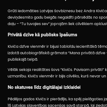
Grūti iedomāties Latvijas šovbiznesu bez Andra Kiviča.
deviņdesmito gadu beigās negaidīti pārsēdās no sport
daļu – “Tu tuvojies sev” joprojām liek cilvēkiem apklust
Privātā dzīve kā publisks īpašums
Kiviča dzīve vienmēr ir bijusi tabloīdu iecienītākā tēma
izdotā autobiogrāfiskā grāmata “Mana privātā dzīve – 
publiskajā telpā.
Vēlāk sekoja realitātes šovs “Kivičs. Pavisam privāti” 
uzmanību. Kivičs vienmēr ir bijis cilvēks, kurš nevar un
No skatuves līdz digitālajai izklaidei
Pēdējos gados Kivičs ir pierādījis, ka spēj pielāgoties
16 Latvijas slavenības sacenšas savā starpā, lai zied