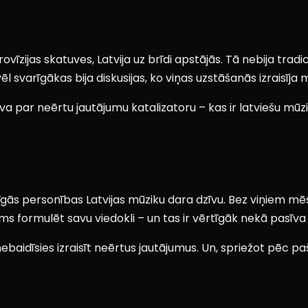
vīzijas skatuves, Latvija uz brīdi apstājās. Tā nebija tradic
ēl svarīgākas bija diskusijas, ko viņas uzstāšanās izraisīja 
va par neērtu jautājumu katalizatoru – kas ir latviešu mūzik
nīgās personības Latvijas mūziku dara dzīvu. Bez viņiem mēs 
mums formulēt savu viedokli – un tas ir vērtīgāk nekā pasīva
ebaidīsies izraisīt neērtus jautājumus. Un, spriežot pēc p