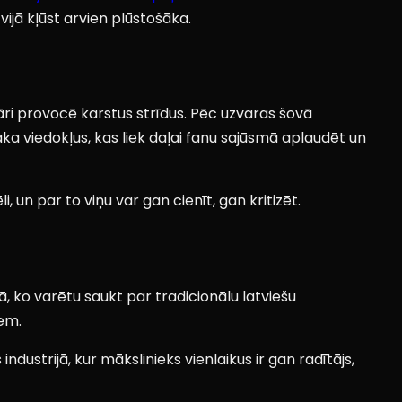
tvijā kļūst arvien plūstošāka.
lāri provocē karstus strīdus. Pēc uzvaras šovā
aka viedokļus, kas liek daļai fanu sajūsmā aplaudēt un
 un par to viņu var gan cienīt, gan kritizēt.
ā, ko varētu saukt par tradicionālu latviešu
iem.
ustrijā, kur mākslinieks vienlaikus ir gan radītājs,