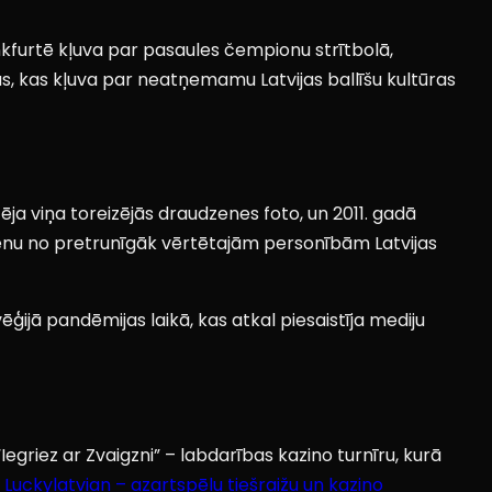
ankfurtē kļuva par pasaules čempionu strītbolā,
s, kas kļuva par neatņemamu Latvijas ballīšu kultūras
icēja viņa toreizējās draudzenes foto, un 2011. gadā
 vienu no pretrunīgāk vērtētajām personībām Latvijas
ēģijā pandēmijas laikā, kas atkal piesaistīja mediju
Iegriez ar Zvaigzni” – labdarības kazino turnīru, kurā
 Luckylatvian – azartspēļu tiešraižu un kazino