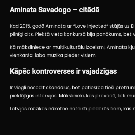
Aminata Savadogo – citādā
Kad 2015. gadā Aminata ar “Love Injected” stājās uz Eiro
pilnīgi cits. Piektā vieta konkursā bija panākums, bet v
Kā māksliniece ar multikulturālu izcelsmi, Aminata kļu
vienkārša: laba mūzika pieder visiem.
Kāpēc kontroverses ir vajadzīgas
Ir viegli nosodīt skandālus, bet patiesībā tieši pretru
pieklājīgas intervijas. Mākslinieki, kas provocē, liek 
Latvijas mūzikas nākotne noteikti piederēs tiem, kas n