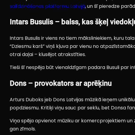
salīdzināšanas platformu Latvijā
, un šī pieredze parādī
Intars Busulis – balss, kas šķeļ viedokļ
Intars Busulis ir viens no tiem māksliniekiem, kuru ta
“Dziesmu karš” viņš kļuva par vienu no atpazīstamākajā
otrai daļai – klusējot atrakstīties.
Tieši šī nespēja būt vienaldzīgam padara Busuli par int
Dons – provokators ar aprēķinu
Arturs Duboks jeb Dons Latvijas mūzikā ieņem unikālu ni
popdziesmu. Kritiķi viņu sauc par seklu, bet Donsa fanu
Viņa spēja apvienot mūziku ar komercprojektiem un zīmo
gan zīmols.