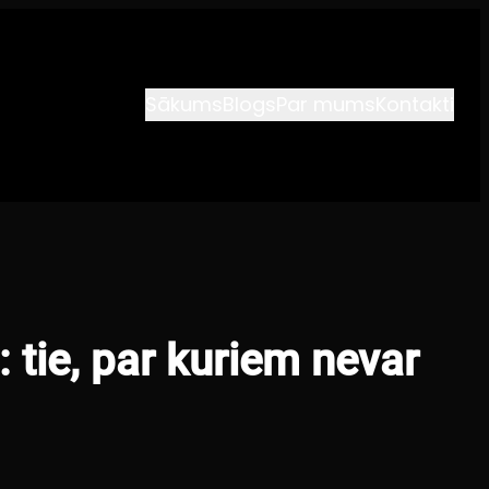
Sākums
Blogs
Par mums
Kontakti
 tie, par kuriem nevar