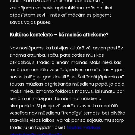
tunelī. Kad dzirdam dziesmas par trauksmi,
zaudējumu vai sevis apšaubīšanu, mēs ne tikai
atpazīstam sevi – mēs arī mācāmies pieņemt
savas vājās puses.
Kultūras konteksts – kā mainās attieksme?
Nav noslēpums, ka Latvijas kultūrā vēl arvien pastāv
zināma atturība. Taču, pateicoties mūzikas
atklātībai, šī tradīcija lēnām mainās. Mākslinieki, kas
runā par mentālo veselību, iedvesmo arī citus – gan
savus kolēģus, gan klausītājus. Šeit īpaši jāpiemin arī
tautas mūzikas atgriešanās mūsdienu popā, jo daļa
mākslinieku izmanto folkloras motīvus, lai runātu par
senām un mūžīgām tēmām no mūsdienu
skatpunkta. Šī pieeja vēl vairāk uzsver, ka mentālā
veselība nav mūsdienu “trendīgs” temats, bet cilvēka
stāvoklis visos laikos. Vairāk par šo sajaukumu starp
tradīciju un tagadni lasiet
tautas mūzikas
atgriešanās mūsdienās
.