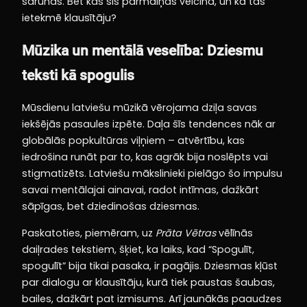
sarunas. Bet kas šīs pārmaiņas veicina, un kā tās
ietekmē klausītāju?
Mūzika un mentālā veselība: Dziesmu
teksti kā spogulis
Mūsdienu latviešu mūzikā vērojama dziļa savas
iekšējās pasaules izpēte. Daļa šīs tendences nāk ar
globālās popkultūras viļņiem – atvērtību, kas
iedrošina runāt par to, kas agrāk bija noslēpts vai
stigmatizēts. Latviešu mākslinieki pielāgo šo impulsu
savai mentālajai ainavai, radot intīmas, dažkārt
sāpīgas, bet dziedinošas dziesmas.
Paskatoties, piemēram, uz
Prāta Vētras
vēlīnās
daiļrades tekstiem, šķiet, ka laiks, kad “Spogulīt,
spogulīt” bija tikai pasaka, ir pagājis. Dziesmas kļūst
par dialogu ar klausītāju, kurā tiek paustas šaubas,
bailes, dažkārt pat izmisums. Arī jaunākās paaudzes