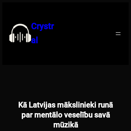
Pāriet
uz
saturu
Crystr
al
Kā Latvijas mākslinieki runā
par mentālo veselību savā
mūzikā