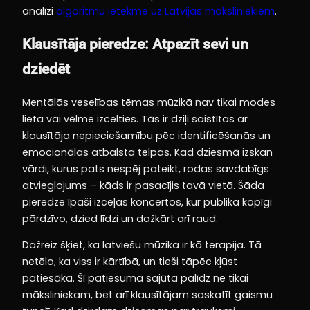
analīzi
algoritmu ietekme uz Latvijas māksliniekiem
.
Klausītāja pieredze: Atpazīt sevi un
dziedēt
Mentālās veselības tēmas mūzikā nav tikai modes
lieta vai vēlme izcelties. Tās ir dziļi saistītas ar
klausītāja nepieciešamību pēc identificēšanās un
emocionālas atbalsta telpas. Kad dziesmā izskan
vārdi, kurus pats nespēj pateikt, rodas savdabīgs
atvieglojums – kāds ir pasacījis tavā vietā. Šāda
pieredze īpaši izceļas koncertos, kur publika kopīgi
pārdzīvo, dzied līdzi un dažkārt arī raud.
Dažreiz šķiet, ka latviešu mūzika ir kā terapija. Tā
netēlo, ka viss ir kārtībā, un tieši tāpēc kļūst
patiesāka. Šī patiesuma sajūta palīdz ne tikai
māksliniekam, bet arī klausītājam saskatīt gaismu