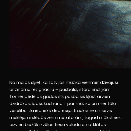
No malas šķiet, ka Latvijas mūzika vienmēr dzīvojusi
ar zināmu rezignāciju – pusbalsī, starp rindiņām.
Tomēr pēdējos gados šīs pusbalsis kļūst arvien
dzidrākas, īpaši, kad runa ir par mūziku un mentālo
veselību. Ja iepriekš depresija, trauksme un sevis
meklējumi slēpās zem metaforām, tagad mākslinieki
aizvien biežāk izvēlas tiešu valodu un atklātas