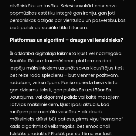
cilvēciskāku un tuvāku.
Selest
savukārt caur savu
popmūzikas estētiku integrē gan ironiju, gan ļoti
personiskas atziņas par vientulību un pašvērtību, kas
bieži paliek aiz sociālo tīklu filturiem.
Platformas un algoritmi – draugs vai ienaidnieks?
Šī atklātība digitālajā laikmetā kļūst vēl nozīmīgāka.
Sociālie tīkli un straumēšanas platformas dod
iespēju māksliniekiem uzrunāt savus klausītājus tieši,
bet reizē rada spiedienu – būt vienmēr pozitīvam,
radošam, veiksmīgam. Par šo spriedzi bieži vēsta
gan dziesmu teksti, gan publiskās uzstāšanās.
Jautājums, vai algoritmi palīdz vai kaitē mazajiem
Latvijas māksliniekiem, kļūst īpaši aktuāls, kad
runājam par mentālo veselību – cik daudz
mākslinieks drīkst būt patiess, pirms viņu “nomaina”
kāds algoritmiski veiksmīgāks, bet emocionāli
tukšāks produkts? Plašāk par šo tēmu var lasīt