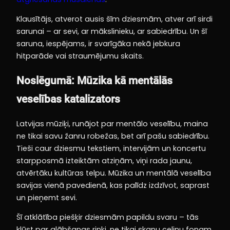
Klausītājs, atverot ausis šīm dziesmām, atver arī sirdi
sarunai – ar sevi, ar mākslinieku, ar sabiedrību. Un šī
saruna, iespējams, ir svarīgāka nekā jebkura
hitparāde vai straumējumu skaits.
Noslēgumā: Mūzika kā mentālās
veselības katalizators
Latvijas mūziķi, runājot par mentālo veselību, maina
ne tikai savu žanru robežas, bet arī pašu sabiedrību.
Tieši caur dziesmu tekstiem, intervijām un koncertu
starpposmā izteiktām atziņām, viņi rada jaunu,
atvērtāku kultūras telpu. Mūzika un mentālā veselība
savijas vienā pavedienā, kas palīdz izdzīvot, saprast
un pieņemt sevi.
Šī atklātība piešķir dziesmām papildu svaru – tās
kļūst par glābšanas riņķi, ne tikai skaņu celiņu fonam.