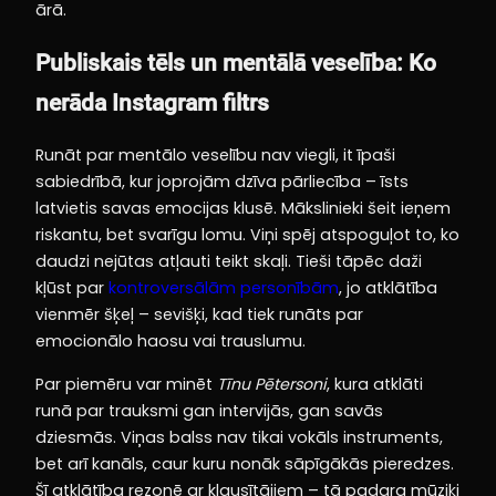
ārā.
Publiskais tēls un mentālā veselība: Ko
nerāda Instagram filtrs
Runāt par mentālo veselību nav viegli, it īpaši
sabiedrībā, kur joprojām dzīva pārliecība – īsts
latvietis savas emocijas klusē. Mākslinieki šeit ieņem
riskantu, bet svarīgu lomu. Viņi spēj atspoguļot to, ko
daudzi nejūtas atļauti teikt skaļi. Tieši tāpēc daži
kļūst par
kontroversālām personībām
, jo atklātība
vienmēr šķeļ – sevišķi, kad tiek runāts par
emocionālo haosu vai trauslumu.
Par piemēru var minēt
Tīnu Pētersoni
, kura atklāti
runā par trauksmi gan intervijās, gan savās
dziesmās. Viņas balss nav tikai vokāls instruments,
bet arī kanāls, caur kuru nonāk sāpīgākās pieredzes.
Šī atklātība rezonē ar klausītājiem – tā padara mūziķi