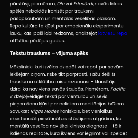
pārstāvji, piemēram,
Olu
vai
Edavārdi
, savās lirikas
spēlēs nebaidās ironizēt par trauksmi,
pašapšaubām un mentālās veselības plaisām.
Repa kultūra te kļūst par emocionālu eksperimentu
lauku, kas īpaši labi redzams, analizējot
latviešu repa
attīstību pēdējos gados.
Tekstu trauslums – vājuma spēks
Mākslinieki, kuri izvēlas dziedāt vai repot par savām
iekšējām cīņām, riskē tikt pārprasti. Taču tieši šī
trausluma atklātība raisa rezonansi – klausītājs
dzird, ka nav viens savās šaubās. Piemēram,
Pacific
K
dzejoļveidīgie teksti par vientulību un sevis
pieņemšanu kļūst par nelieliem meditācijas brīžiem.
Savukārt
Rīgas Modes
ironiskais, bet vienlaikus
eksistenciāli piesātinātais stāstījums atgādina, ka
mentālā veselība nav tikai kliniska diagnoze – tā ir
ikdienas realitāte, kurā ikviens var iegrimt vai izpeldēt